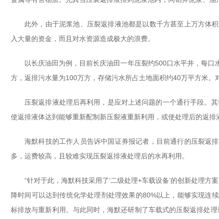
此外，由于泥浆池、压裂返排液池都是以数千方甚至上万方体积
入大量的资金，而且对水资源造成极大的浪费。
以长庆油田为例，目前长庆油田一年压裂约500口水平井，每口水
方，返排污水量为100万方，存储污水所占土地面积约40万平方米
压裂返排液处理后再利用，是应对上述问题的一个通行手段。其
使返排液体达到能够重新配制新压裂液重新利用，或使处理后的返排
海默科技的工作人员告诉中国证券报记者，目前通行的压裂返排
多，运费较高，且较难实现压裂返排液处理后的水再利用。
“针对于此，海默科技采用了‘二级处理+车载设备’的创新处理方
降时间可以达到传统化学处理剂处理效果的80%以上，能够实现连
标排放与重新利用。与此同时，海默还研制了车载式的压裂返排处理设备