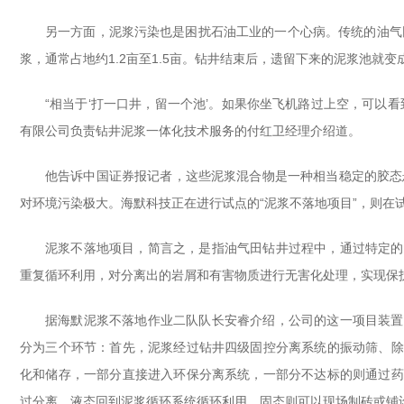
另一方面，泥浆污染也是困扰石油工业的一个心病。传统的油气
浆，通常占地约1.2亩至1.5亩。钻井结束后，遗留下来的泥浆池就变
“相当于‘打一口井，留一个池’。如果你坐飞机路过上空，可以
有限公司负责钻井泥浆一体化技术服务的付红卫经理介绍道。
他告诉中国证券报记者，这些泥浆混合物是一种相当稳定的胶态
对环境污染极大。海默科技正在进行试点的“泥浆不落地项目”，则在
泥浆不落地项目，简言之，是指油气田钻井过程中，通过特定的
重复循环利用，对分离出的岩屑和有害物质进行无害化处理，实现保
据海默泥浆不落地作业二队队长安睿介绍，公司的这一项目装置
分为三个环节：首先，泥浆经过钻井四级固控分离系统的振动筛、除
化和储存，一部分直接进入环保分离系统，一部分不达标的则通过药
过分离，液态回到泥浆循环系统循环利用，固态则可以现场制砖或铺