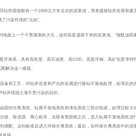
田钻井现场都有一个1000立方米左右的泥浆池，用来盛放钻井岩屑和废
成了污染环境的“元凶”。
看到地面上一个个黑漆漆的大坑，这些就是遗留下来的泥浆池。”海默油田
悬浮体系，具有高色度、高石油类、高COD、高悬浮物、高矿化度等特
试图解决这一难题。
设备和工艺，对钻井泥浆和产出的岩屑进行随钻不落地处理，处理后的
护钻井现场土壤不受污染的目的。
由固控分离系统、钻屑不落地系统和净化系统三部分组成，处理过程大
沙器、除泥器、离心机等，去除有害固相之后，进入钻屑不落地系统进
剂调配、达到标准后进入环保分离系统；最后，在环保分离系统中的泥
设井场。