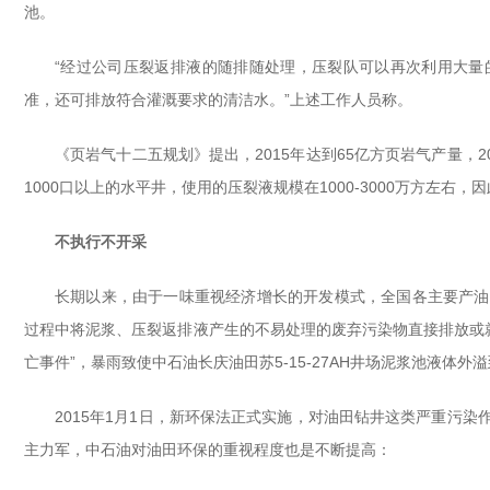
池。
“经过公司压裂返排液的随排随处理，压裂队可以再次利用大量
准，还可排放符合灌溉要求的清洁水。”上述工作人员称。
《页岩气十二五规划》提出，2015年达到65亿方页岩气产量，
1000口以上的水平井，使用的压裂液规模在1000-3000万方左右，
不执行不开采
长期以来，由于一味重视经济增长的开发模式，全国各主要产油
过程中将泥浆、压裂返排液产生的不易处理的废弃污染物直接排放或就
亡事件”，暴雨致使中石油长庆油田苏5-15-27AH井场泥浆池液体
2015年1月1日，新环保法正式实施，对油田钻井这类严重污
主力军，中石油对油田环保的重视程度也是不断提高：