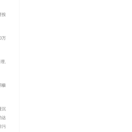
要投
0万
理,
用极
凝沉
的达
排污