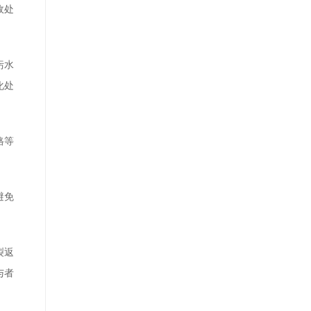
政处
污水
化处
格等
避免
裂返
与者