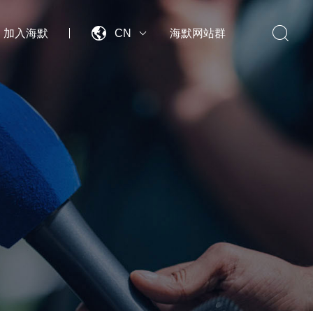


加入海默
CN
海默网站群