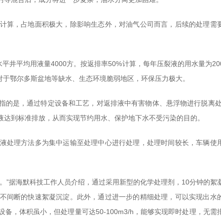
计算，占地面积极大，除影响生态外，对油气公司而言，后续的处理需
平井平均用液量4000方。按返排率50%计算，每年压裂液的用水量为20
。对于鄂尔多斯盆地等缺水、生态环境脆弱地区，环保压力极大。
指的是，通过特定设备和工艺，对返排液中有害物体、悬浮物进行脱离处
液达到标准排放，从而实现节约用水、保护地下水不受污染的目的。
液处理方法多为集中运输至处理中心进行处理，处理时间较长，车辆使
案。”据海默科技工作人员介绍，通过采用新型的化学处理剂，10分钟的絮
续不间断的快速絮凝沉淀。此外，通过进一步的精细处理，可以实现出水
，体积虽小，但处理量可达50-100m3/h，能够实现即时处理，无需