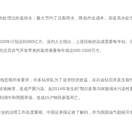
的处理过的返排水，极大节约了压裂用水，降低作业成本。若提高水处
2020年计划达到300亿方。业内人士指出，上述目标的达成需要每年钻、
因此仅页岩气开发带来的返排液量每年就达500-1500万方。
地忽视环保要求，许多钻井队为了追求经济效益，在石油钻完井及压裂
地掩埋，造成严重污染。如2014年发生的“鄂尔多斯乌审旗湖水污染牲
外溢到湖中和周围草场，造成15户牧民家畜死亡。
染作业的治理工作高度重视。中国证券报记者了解到，作为我国油气勘探开