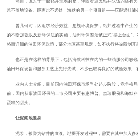
然而，区别于一般钻井现场的是，伴随着这支钻井队伍的还有另
浆不落地设备。距离此不远处，海默的另一个项目组——压裂返排液
曾几何时，因追求经济效益、忽视环境保护，钻井过程中产生的
的不断加强以及新环保法的实施，油田环保整治被正式“摆上台面”。
格而详细的油田环保政策，部分地区甚至规定，如不执行将被限制开
也正是在这样的背景下，包括海默科技在内的一些油服公司敏锐
油田环保设备和服务工艺上先行先试，不少已取得良好的试验效果，
业内人士介绍，目前国内油田环保市场尚处起步阶段，竞争格局
前，国内从事油田环保的上市公司主要有惠博普、杰瑞股份和海默科
蛋糕的甜头。
让泥浆池遁身
泥浆，被誉为钻井的血液。勘探开发过程中，需要在其中加入多