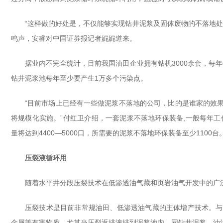
“这样做的好处是，不仅能够实现钻井泥浆及固体废物的不落地
鸣声，安睿对中国证券报记者娓娓道来。
据业内不完全统计，目前我国油田企业拥有钻机3000余套，每年
钻井泥浆池每年至少要产生1万多个污染点。
“目前市场上已经有一些做泥浆不落地的公司，比的是谁家的效
将规模化实施。”付红卫介绍，一套泥浆不落地环保装备,一般每年工作
量将达到4400—5000口，所需要的泥浆不落地环保装备至少1100台
压裂液循环用
随着水平井分段压裂技术在低渗透油气藏和页岩油气开发中的广
压裂技术是目前非常规油田、低渗透油气藏的主体增产技术。与
金属等有害物质。尤其当压裂返排液排到泥浆池内，同钻井泥浆、油