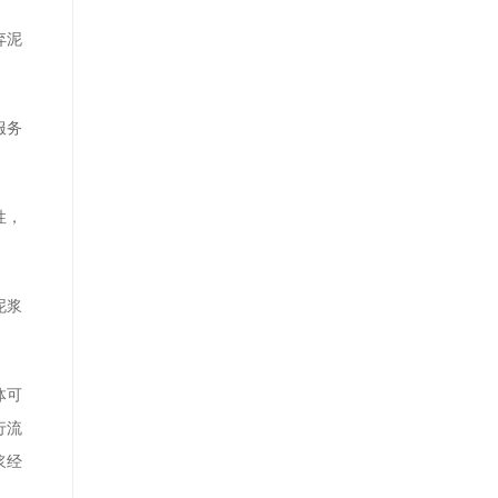
弃泥
服务
性，
泥浆
体可
行流
浆经