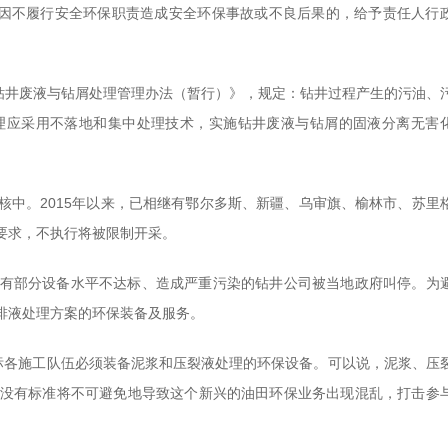
，因不履行安全环保职责造成安全环保事故或不良后果的，给予责任人行
《钻井废液与钻屑处理管理办法（暂行）》，规定：钻井过程产生的污油、
理应采用不落地和集中处理技术，实施钻井废液与钻屑的固液分离无害
核中。2015年以来，已相继有鄂尔多斯、新疆、乌审旗、榆林市、苏里
要求，不执行将被限制开采。
有部分设备水平不达标、造成严重污染的钻井公司被当地政府叫停。为
排液处理方案的环保装备及服务。
招标各施工队伍必须装备泥浆和压裂液处理的环保设备。可以说，泥浆、压
没有标准将不可避免地导致这个新兴的油田环保业务出现混乱，打击参