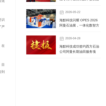
套泥
大会 荣膺国家级石油专用计
量测试技术委员会...

2026-05-22
意识
海默科技闪耀 OPES 2026
阿曼石油展，一体化数智方
了严
案助力油气行业高质量发展

2026-04-28
，在
海默科技成功签约西方石油
公司阿曼长期油田服务项
目，持续深化国际市场布局
。目
尝到