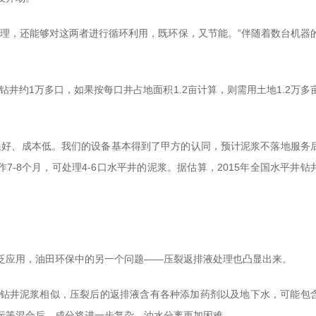
处理，还能够对这两者进行循环利用，既环保，又节能。”伴随着数台机器
钻井约1万多口，如果按每口井占地面积1.2亩计算，则需用土地1.2万多
果好、成本低。我们的设备基本得到了甲方的认同，预计泥浆不落地服务
7-8个月，可处理4-6口水平井的泥浆。据估算，2015年全国水平井钻
。
泛应用，油田环保中的另一个问题——压裂返排液处理也凸显出来。
钻井泥浆相似，压裂后的返排液含有各种添加药剂以及地下水，可能包
污等混合后，成分将进一步复杂，油水分离更加困难。