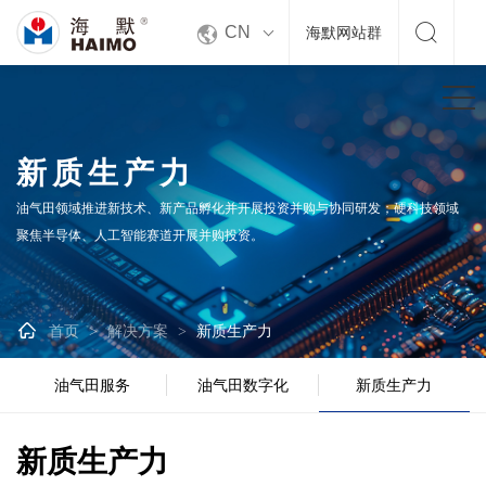


CN
海默网站群
新质生产力
油气田领域推进新技术、新产品孵化并开展投资并购与协同研发；硬科技领域
聚焦半导体、人工智能赛道开展并购投资。

首页
解决方案
新质生产力
>
>
油气田服务
油气田数字化
新质生产力
新质生产力