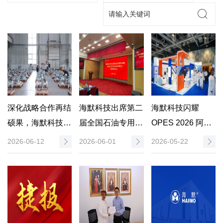
深化战略合作再结
海默科技出席第二
海默科技闪耀
硕果，海默科技
届全国石油专用计
OPES 2026 阿曼
30台多相流量计
量测试技术委员会
石油展，一体化数
2026-06-12
2026-06-01
2026-05-22
即将发往中海油某
大会 荣膺国家级
智方案助力油气行
油田
石油专用计量测试
业高质量发展
技术委员会...