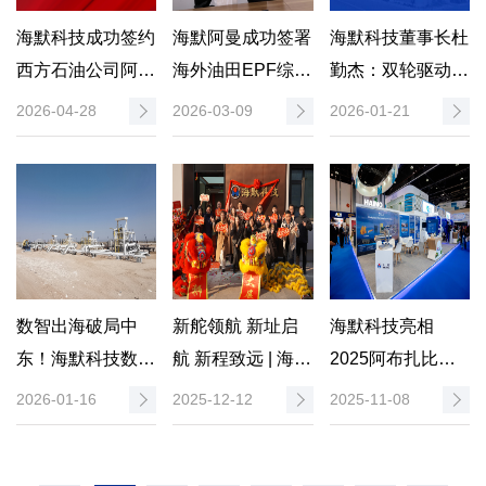
海默科技成功签约
海默阿曼成功签署
海默科技董事长杜
西方石油公司阿曼
海外油田EPF综合
勤杰：双轮驱动锁
长期油田服务项
服务合同，持续深
定转型发展新航线
2026-04-28
2026-03-09
2026-01-21
目，持续深化国际
化海外战略布局
市场布局
数智出海破局中
新舵领航 新址启
海默科技亮相
东！海默科技数字
航 新程致远 | 海默
2025阿布扎比国
化项目成功落地阿
科技北京总部喜迁
际石油展，数智赋
2026-01-16
2025-12-12
2025-11-08
曼
新址
能油气行业发展