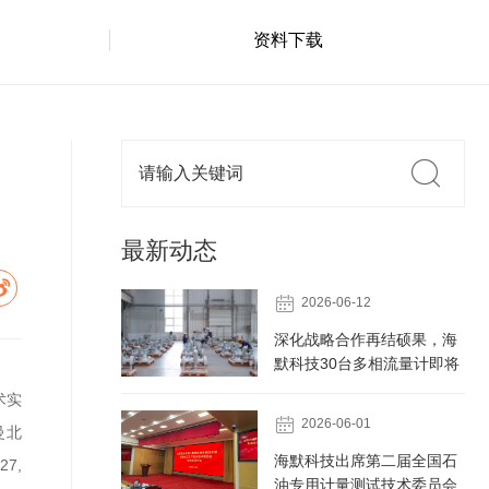
资料下载
最新动态

2026-06-12
深化战略合作再结硕果，海
默科技30台多相流量计即将
发往中海油某油田
术实

2026-06-01
曼北
海默科技出席第二届全国石
7,
油专用计量测试技术委员会