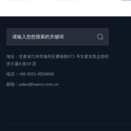
地址：甘肃省兰州市城关区雁南路571 号甘肃农垦总部经
济大厦A 座19 层
电话：+86 0931-8559065
邮箱：
sales@haimo.com.cn