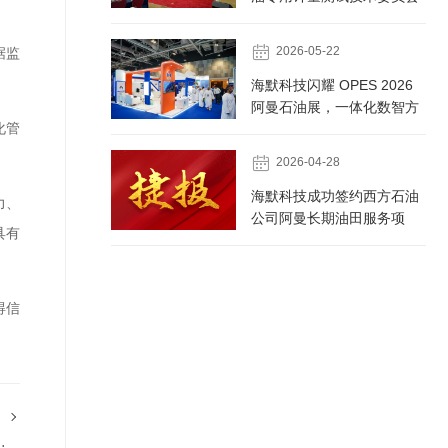
大会 荣膺国家级石油专用计
量测试技术委员会...

2026-05-22
据监
海默科技闪耀 OPES 2026
阿曼石油展，一体化数智方
化管
案助力油气行业高质量发展

2026-04-28
海默科技成功签约西方石油
力、
公司阿曼长期油田服务项
具有
目，持续深化国际市场布局
得信
务合同，持续深化海外战略布局