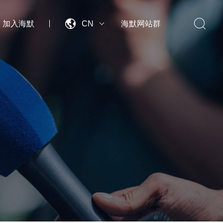


加入海默
CN
海默网站群