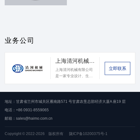
业务公司
上海清河机械有限公司
立即联系
上海清河机械有限公司
是一家专业设计、生产
制造压裂泵液力端及其
配件的高科技企业，通
过自主创新、工艺优化
帮助客户降本增效，提
地址：甘肃省兰州市城关区雁南路571 号甘肃农垦总部经济大厦A 座19 层
高压裂作业效率。
电话：+86 0931-8559065
邮箱：
sales@haimo.com.cn
Copyright © 2022-2026 版权所有
陇ICP备10200375号-1