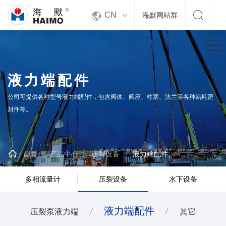


CN
海默网站群
液力端配件
公司可提供各种型号液力端配件，包含阀体、阀座、柱塞、法兰等各种易耗密
封件等。

首页
产品中心
压裂设备
液力端配件
>
>
>
多相流量计
压裂设备
水下设备
液力端配件
压裂泵液力端
其它