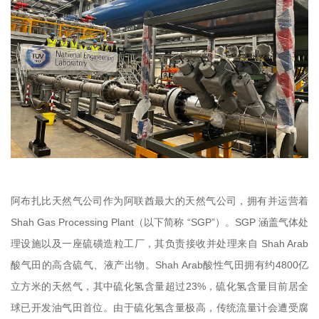
阿布扎比天然气公司作为阿联酋最大的天然气公司，拥有并运营着
Shah Gas Processing Plant（以下简称 “SGP”）。SGP 涵盖气体处
理设施以及一座硫磺造粒工厂，其负责接收并处理来自 Shah Arab
酸气田的高含硫气、液产出物。Shah Arab酸性气田拥有约4800亿
立方米的天然气，其中硫化氢含量超过23%，硫化氢含量目前居全
球已开发油气田首位。由于硫化氢含量极高，传统流量计会遭受腐