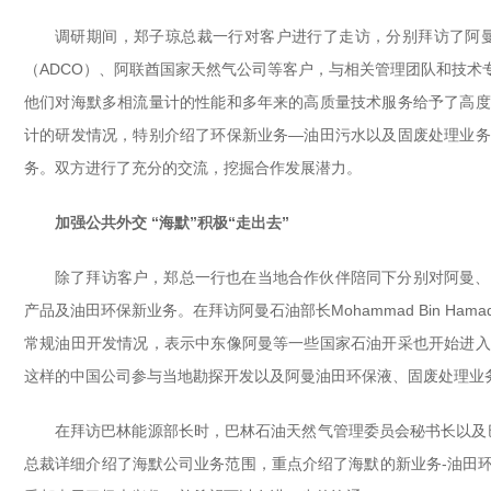
调研期间，郑子琼总裁一行对客户进行了走访，分别拜访了阿曼国
（ADCO）、阿联酋国家天然气公司等客户，与相关管理团队和技
他们对海默多相流量计的性能和多年来的高质量技术服务给予了高度
计的研发情况，特别介绍了环保新业务—油田污水以及固废处理业务
务。双方进行了充分的交流，挖掘合作发展潜力。
加强公共外交 “海默”积极“走出去”
除了拜访客户，郑总一行也在当地合作伙伴陪同下分别对阿曼、
产品及油田环保新业务。在拜访阿曼石油部长Mohammad Bin Ham
常规油田开发情况，表示中东像阿曼等一些国家石油开采也开始进入
这样的中国公司参与当地勘探开发以及阿曼油田环保液、固废处理业
在拜访巴林能源部长时，巴林石油天然气管理委员会秘书长以及巴林第一
总裁详细介绍了海默公司业务范围，重点介绍了海默的新业务-油田