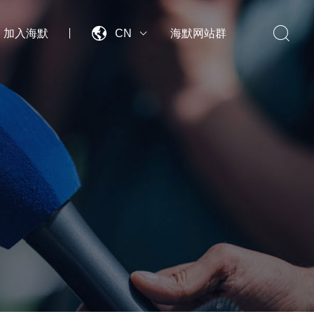


加入海默
CN
海默网站群