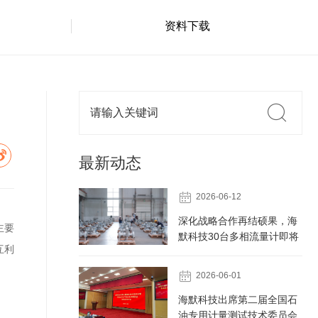
资料下载
最新动态

2026-06-12
深化战略合作再结硕果，海
主要
默科技30台多相流量计即将
互利
发往中海油某油田

2026-06-01
海默科技出席第二届全国石
油专用计量测试技术委员会