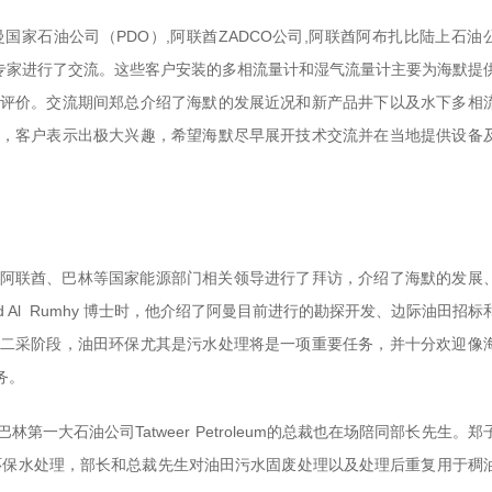
家石油公司（PDO）,阿联酋ZADCO公司,阿联酋阿布扎比陆上石油
术专家进行了交流。这些客户安装的多相流量计和湿气流量计主要为海默提
评价。交流期间郑总介绍了海默的发展近况和新产品井下以及水下多相
，客户表示出极大兴趣，希望海默尽早展开技术交流并在当地提供设备
阿联酋、巴林等国家能源部门相关领导进行了拜访，介绍了海默的发展
ad Al Rumhy 博士时，他介绍了阿曼目前进行的勘探开发、边际油田招标
二采阶段，油田环保尤其是污水处理将是一项重要任务，并十分欢迎像
务。
大石油公司Tatweer Petroleum的总裁也在场陪同部长先生。郑
环保水处理，部长和总裁先生对油田污水固废处理以及处理后重复用于稠