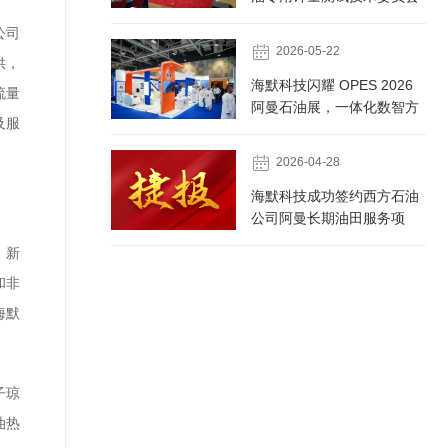
大会 荣膺国家级石油专用计
公司
量测试技术委员会...

2026-05-22
供，
海默科技闪耀 OPES 2026
流量
阿曼石油展，一体化数智方
及服
案助力油气行业高质量发展

2026-04-28
海默科技成功签约西方石油
公司阿曼长期油田服务项
目，持续深化国际市场布局
、新
和非
海默
子琼
油热