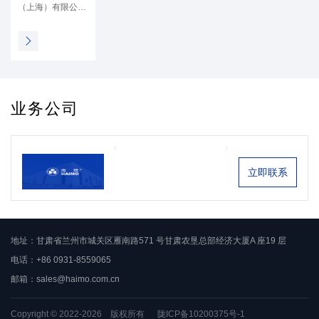
（上海）有限公司
于2023年6月获得
渤海某项目1套浅
水多相流量计订
单，该流量计将被
安装在水下管...
业务公司
立即联系
地址：甘肃省兰州市城关区雁南路571 号甘肃农垦总部经济大厦A 座19 层
电话：+86 0931-8559065
邮箱：
sales@haimo.com.cn
Copyright © 2022-2026 版权所有
陇ICP备10200375号-1