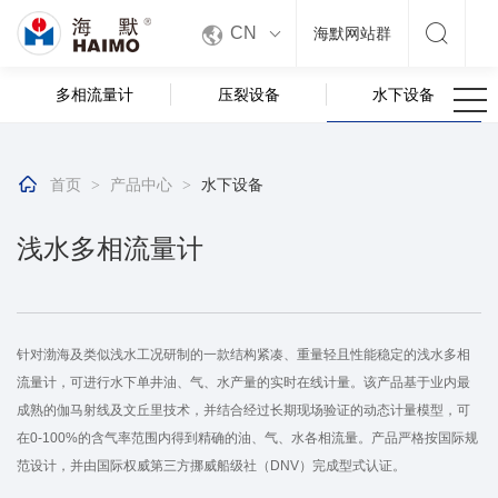


CN
海默网站群
多相流量计
压裂设备
水下设备

首页
产品中心
水下设备
>
>
浅水多相流量计
针对渤海及类似浅水工况研制的一款结构紧凑、重量轻且性能稳定的浅水多相
流量计，可进行水下单井油、气、水产量的实时在线计量。该产品基于业内最
成熟的伽马射线及文丘里技术，并结合经过长期现场验证的动态计量模型，可
在0-100%的含气率范围内得到精确的油、气、水各相流量。产品严格按国际规
范设计，并由国际权威第三方挪威船级社（DNV）完成型式认证。