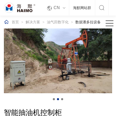


CN
海默网站群

首页
解决方案
油气田数字化
数据潘多拉设备
>
>
>
智能抽油机控制柜