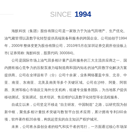
1994
SINCE
海默科技（集团）股份有限公司是一家致力于为油气田增产、生产优化、
油气藏管理以及数字化转型提供高端装备和服务的跨国企业。公司始创于1994
年，2000年整体变更为股份有限公司，2010年5月在深圳证券交易所创业板上
市( 证券简称: 海默科技，股票代码: 300084)。
公司是国际市场上油气田多相计量产品和服务的三大主流供应商之一、国
内拥有核心竞争力的压裂泵液力端制造商和国内知名的油⽓⽥数字化解决⽅案
提供商。
公司在全球设有子（分）公司十余家，业务网络覆盖中东、北非、中
亚、南亚、东南亚、北美及南美等多个关键区域。
公司在沙特、阿曼、阿联
酋、美洲等核心市场设立海外分支机构，组建专业服务团队，为当地客户提供
移动测试、安装调试、技术培训、售后维护以及数字化转型等全流程服务。
自成立以来，公司坚定不移走 “自主研发、中国制造” 之路，以研究院为创
新中枢，聚焦多相计量技术突破与数智平台技术应用，累计拥有专利160余
项，软件著作权20余项，构筑起坚实的自主知识产权护城河。
未来，公司将永葆创业者的锐气和实干者的笃行，一方面通过核心市场深