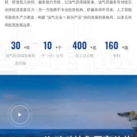
耕、研发投入加码、服务能力升级，让油气田高端装备、油气田服务等传统主
业持续迸发新活力；另一方面携手专业投资机构，积极布局半导体、人工智能
等新质生产力赛道，构建 “油气主业 + 新兴产业” 协同发展的新格局，以多元布
局拓宽发展边界。
30
10
400
160
+年
+个
+名
+项
油气田高端装备制
子（分）公司
员工总人数
专利
造经验
