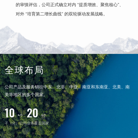
的审慎评估，公司正式确立对内 “提质增效、聚焦核心”、
完
对外 “培育第二增长曲线” 的双轮驱动发展战略。
2
巨
20
军
全球布局
公司产品及服务销往中东、北非、中亚、南亚和东南亚、北美、南
美等地区的多个国家。
10
20
+个
+个
子（分）公司
业务覆盖国家