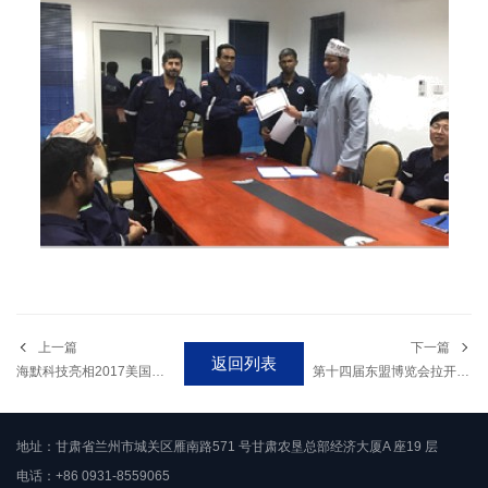
上一篇
下一篇
返回列表
海默科技亮相2017美国国际石油展（OTC）
第十四届东盟博览会拉开华丽巨幕 海默科技携多相流量计助力甘肃馆
地址：甘肃省兰州市城关区雁南路571 号甘肃农垦总部经济大厦A 座19 层
电话：+86 0931-8559065