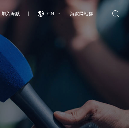


加入海默
CN
海默网站群