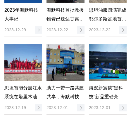
2023年海默科技
海默科技首批救援
思坦油服圆满完成
大事记
物资已送达甘肃临
鄂尔多斯盆地首口
夏地震灾区
二氧化碳泡沫压裂
2023-12-29
2023-12-22
2023-12-22
水平井量子点产液
剖面测试
思坦智能分层注水
助力一带一路共建
海默新宸携“黑科
系统在塔里木油田
共享，海默科技精
技”新品重磅亮相
5010.8米深井顺利
彩亮相中亚四大行
2023中国海洋经
2023-12-19
2023-12-01
2023-12-01
运行
业展
济博览会