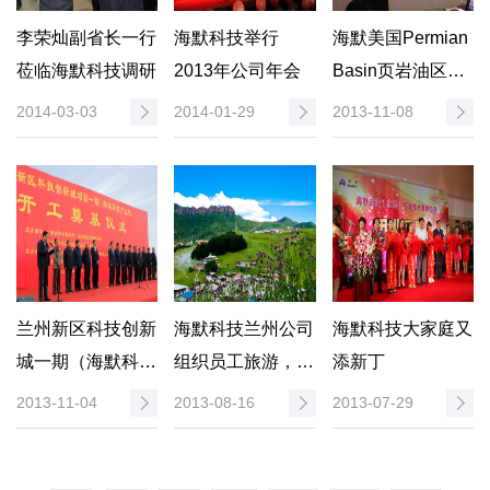
李荣灿副省长一行
海默科技举行
海默美国Permian
莅临海默科技调研
2013年公司年会
Basin页岩油区块
开发项目研讨会
2014-03-03
2014-01-29
2013-11-08
兰州新区科技创新
海默科技兰州公司
海默科技大家庭又
城一期（海默科技
组织员工旅游，提
添新丁
产业园）开工奠基
升企业文化
2013-11-04
2013-08-16
2013-07-29