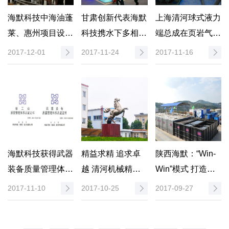
海默科技中海油蓬
甘肃创新代表海默
上海清河球式液力
莱、惠州项目设备
科技携水下多相流
端总成在页岩气重
双双顺利通过FAT
量计闪耀中国高交
复压裂施工项目中
2017-12-01
2017-11-24
2017-11-16
验收
会
成功应用
海默科技获得武器
精益求精 追求卓
陕西海默：“Win-
装备质量管理体系
越 清河机械精益
Win”模式 打造环
及核工业质量管理
生产管理项目初见
保标杆企业
2017-11-10
2017-10-25
2017-09-27
体系双认证
成效