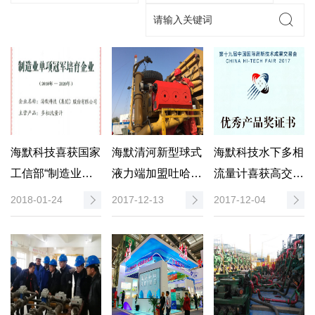
海默科技喜获国家
海默清河新型球式
海默科技水下多相
工信部“制造业单
液力端加盟吐哈井
流量计喜获高交会
项冠军培育企
下作业 成功实施
优秀产品奖
2018-01-24
2017-12-13
2017-12-04
业”证书
暂堵压裂及高砂比
加砂压裂