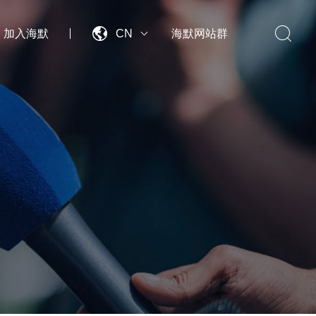


加入海默
CN
海默网站群